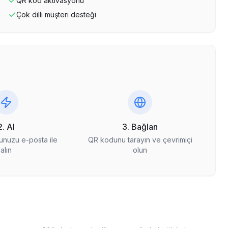
QR kod aktivasyonu
Çok dilli müşteri desteği
2. Al
3. Bağlan
nuzu e-posta ile
QR kodunu tarayın ve çevrimiçi
alın
olun