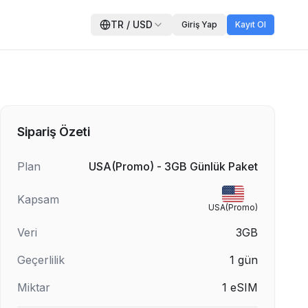
TR
/
USD
Giriş Yap
Kayıt Ol
Sipariş Özeti
Plan
USA(Promo) - 3GB Günlük Paket
Kapsam
USA(Promo)
Veri
3GB
Geçerlilik
1
gün
Miktar
1
eSIM