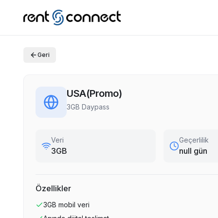
Geri
USA(Promo)
3GB Daypass
Veri
Geçerlilik
3GB
null gün
Özellikler
3GB
mobil veri