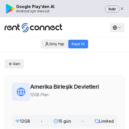
Google Play'den Al
İndir
Android için mevcut
Giriş Yap
Kayıt Ol
Geri
Amerika Birleşik Devletleri
12GB Plan
12GB
•
15 gün
•
Limited