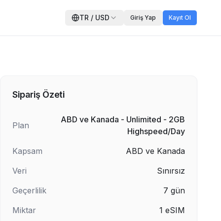
TR
/
USD
Giriş Yap
Kayıt Ol
Sipariş Özeti
ABD ve Kanada - Unlimited - 2GB
Plan
Highspeed/Day
Kapsam
ABD ve Kanada
Veri
Sınırsız
Geçerlilik
7
gün
Miktar
1
eSIM