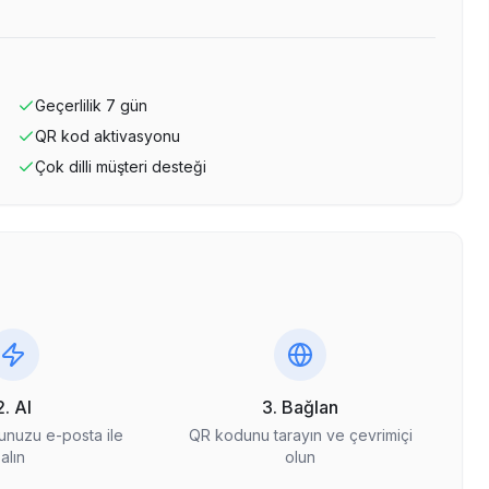
Geçerlilik
7
gün
QR kod aktivasyonu
Çok dilli müşteri desteği
2. Al
3. Bağlan
nuzu e-posta ile
QR kodunu tarayın ve çevrimiçi
alın
olun