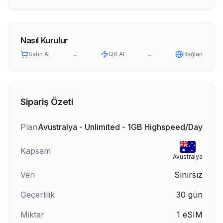
Nasıl Kurulur
Satın Al
→
QR Al
→
Bağlan
Sipariş Özeti
Plan
Avustralya - Unlimited - 1GB Highspeed/Day
Kapsam
Avustralya
Veri
Sınırsız
Geçerlilik
30
gün
Miktar
1
eSIM