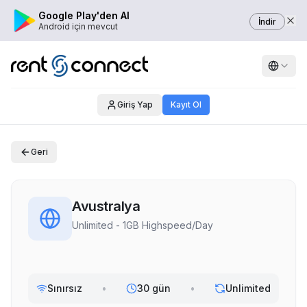
Google Play'den Al
İndir
Android için mevcut
Giriş Yap
Kayıt Ol
Geri
Avustralya
Unlimited - 1GB Highspeed/Day
Sınırsız
•
30 gün
•
Unlimited