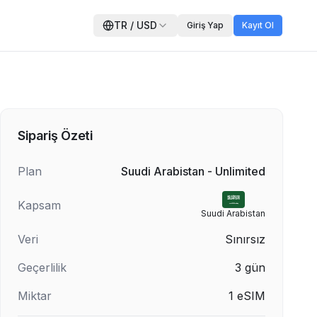
TR
/
USD
Giriş Yap
Kayıt Ol
Sipariş Özeti
Plan
Suudi Arabistan - Unlimited
Kapsam
Suudi Arabistan
Veri
Sınırsız
Geçerlilik
3
gün
Miktar
1
eSIM