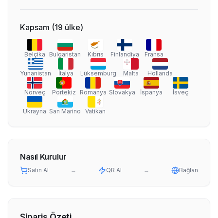
Kapsam
(
19
ülke
)
Belçika
Bulgaristan
Kıbrıs
Finlandiya
Fransa
Yunanistan
İtalya
Lüksemburg
Malta
Hollanda
Norveç
Portekiz
Romanya
Slovakya
İspanya
İsveç
Ukrayna
San Marino
Vatikan
Nasıl Kurulur
Satın Al
→
QR Al
→
Bağlan
Sipariş Özeti