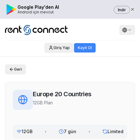
Google Play'den Al
İndir
Android için mevcut
Giriş Yap
Kayıt Ol
Geri
Europe 20 Countries
12GB Plan
12GB
•
7 gün
•
Limited