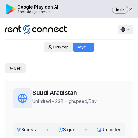
Google Play'den Al
İndir
Android için mevcut
Giriş Yap
Kayıt Ol
Geri
Suudi Arabistan
Unlimited - 2GB Highspeed/Day
Sınırsız
•
3 gün
•
Unlimited