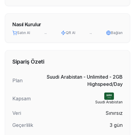
Nasıl Kurulur
Satın Al
→
QR Al
→
Bağlan
Sipariş Özeti
Suudi Arabistan - Unlimited - 2GB
Plan
Highspeed/Day
Kapsam
Suudi Arabistan
Veri
Sınırsız
Geçerlilik
3
gün