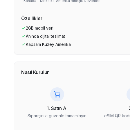
Kanada
Meksika
Amerika Birleşik Devletleri
Özellikler
2GB
mobil veri
Anında dijital teslimat
Kapsam
Kuzey Amerika
Nasıl Kurulur
1. Satın Al
Siparişinizi güvenle tamamlayın
eSIM QR kodu