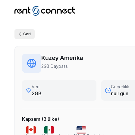
Geri
Kuzey Amerika
2GB Daypass
Veri
Geçerlilik
2GB
null gün
Kapsam
(
3
ülke
)