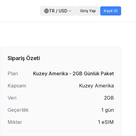
TR
/
USD
Giriş Yap
Kayıt Ol
Sipariş Özeti
Plan
Kuzey Amerika - 2GB Günlük Paket
Kapsam
Kuzey Amerika
Veri
2GB
Geçerlilik
1
gün
Miktar
1
eSIM