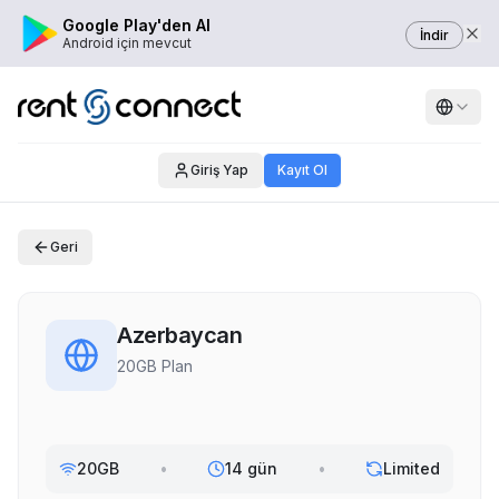
Google Play'den Al
İndir
Android için mevcut
Giriş Yap
Kayıt Ol
Geri
Azerbaycan
20GB Plan
20GB
•
14 gün
•
Limited