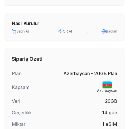
Nasıl Kurulur
Satın Al
→
QR Al
→
Bağlan
Sipariş Özeti
Plan
Azerbaycan - 20GB Plan
Kapsam
Azerbaycan
Veri
20GB
Geçerlilik
14
gün
Miktar
1
eSIM