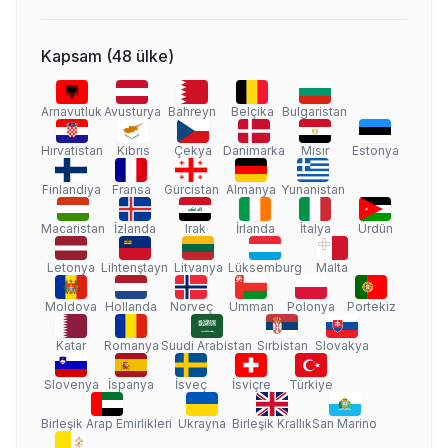
Kapsam
(
48
ülke
)
Arnavutluk
Avusturya
Bahreyn
Belçika
Bulgaristan
Hırvatistan
Kıbrıs
Çekya
Danimarka
Mısır
Estonya
Finlandiya
Fransa
Gürcistan
Almanya
Yunanistan
Macaristan
İzlanda
Irak
İrlanda
İtalya
Ürdün
Letonya
Lihtenştayn
Litvanya
Lüksemburg
Malta
Moldova
Hollanda
Norveç
Umman
Polonya
Portekiz
Katar
Romanya
Suudi Arabistan
Sırbistan
Slovakya
Slovenya
İspanya
İsveç
İsviçre
Türkiye
Birleşik Arap Emirlikleri
Ukrayna
Birleşik Krallık
San Marino