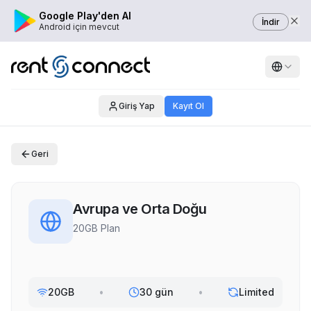
Google Play'den Al
İndir
Android için mevcut
Giriş Yap
Kayıt Ol
Geri
Avrupa ve Orta Doğu
20GB Plan
20GB
•
30 gün
•
Limited