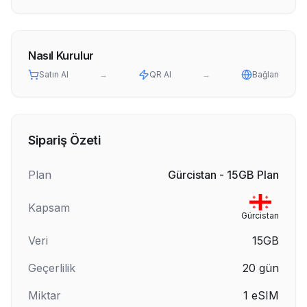
Nasıl Kurulur
Satın Al
→
QR Al
→
Bağlan
Sipariş Özeti
Plan
Gürcistan - 15GB Plan
Kapsam
Gürcistan
Veri
15GB
Geçerlilik
20
gün
Miktar
1
eSIM