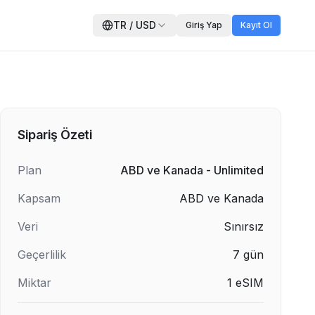
TR
/
USD
Giriş Yap
Kayıt Ol
Sipariş Özeti
Plan
ABD ve Kanada - Unlimited
Kapsam
ABD ve Kanada
Veri
Sınırsız
Geçerlilik
7
gün
Miktar
1
eSIM