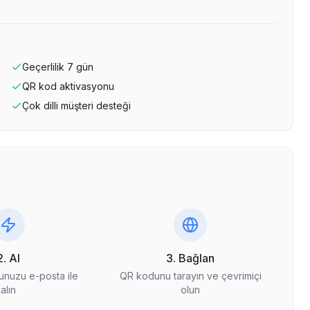
Geçerlilik
7
gün
QR kod aktivasyonu
Çok dilli müşteri desteği
2. Al
3. Bağlan
nuzu e-posta ile
QR kodunu tarayın ve çevrimiçi
alın
olun