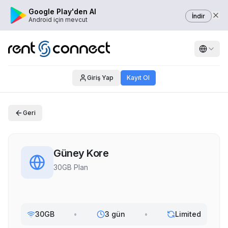
Google Play'den Al
İndir
Android için mevcut
Giriş Yap
Kayıt Ol
Geri
Güney Kore
30GB Plan
30GB
•
3 gün
•
Limited