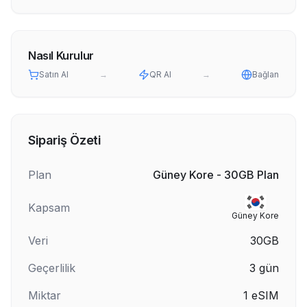
Nasıl Kurulur
Satın Al
→
QR Al
→
Bağlan
Sipariş Özeti
Plan
Güney Kore - 30GB Plan
Kapsam
Güney Kore
Veri
30GB
Geçerlilik
3
gün
Miktar
1
eSIM