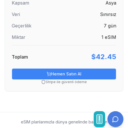
Kapsam
Asya
Veri
Sınırsız
Geçerlilik
7
gün
Miktar
1
eSIM
$42.45
Toplam
Hemen Satın Al
Stripe ile güvenli ödeme
eSIM planlarımızla dünya genelinde bağlı kalın