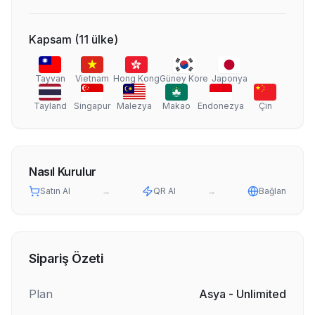
Kapsam
(
11
ülke
)
Tayvan
Vietnam
Hong Kong
Güney Kore
Japonya
Tayland
Singapur
Malezya
Makao
Endonezya
Çin
Nasıl Kurulur
Satın Al
→
QR Al
→
Bağlan
Sipariş Özeti
Plan
Asya - Unlimited