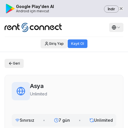
Google Play'den Al
İndir
Android için mevcut
Giriş Yap
Kayıt Ol
Geri
Asya
Unlimited
Sınırsız
•
7 gün
•
Unlimited