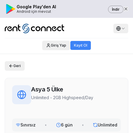
Google Play'den Al
İndir
Android için mevcut
Giriş Yap
Kayıt Ol
Geri
Asya 5 Ülke
Unlimited - 2GB Highspeed/Day
Sınırsız
•
6 gün
•
Unlimited