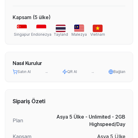
Kapsam
(
5
ülke
)
Singapur
Endonezya
Tayland
Malezya
Vietnam
Nasıl Kurulur
Satın Al
→
QR Al
→
Bağlan
Sipariş Özeti
Asya 5 Ülke - Unlimited - 2GB
Plan
Highspeed/Day
Kapsam
Asya 5 Ülke