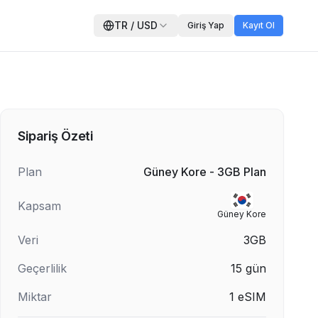
TR
/
USD
Giriş Yap
Kayıt Ol
Sipariş Özeti
Plan
Güney Kore - 3GB Plan
Kapsam
Güney Kore
Veri
3GB
Geçerlilik
15
gün
Miktar
1
eSIM