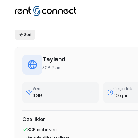
Geri
Tayland
3GB Plan
Veri
Geçerlilik
3GB
10 gün
Özellikler
3GB
mobil veri