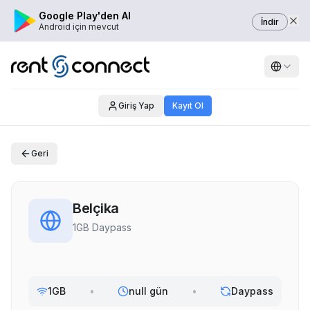
Google Play'den Al
İndir
Android için mevcut
Giriş Yap
Kayıt Ol
Geri
Belçika
1GB Daypass
1GB
•
null gün
•
Daypass