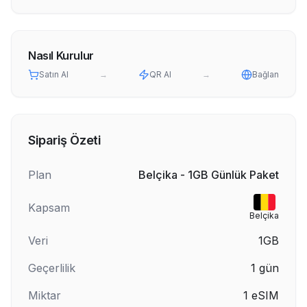
Nasıl Kurulur
Satın Al
→
QR Al
→
Bağlan
Sipariş Özeti
Plan
Belçika - 1GB Günlük Paket
Kapsam
Belçika
Veri
1GB
Geçerlilik
1
gün
Miktar
1
eSIM