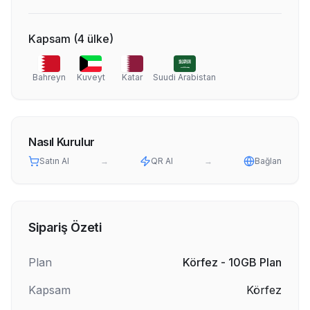
Kapsam
(
4
ülke
)
Bahreyn
Kuveyt
Katar
Suudi Arabistan
Nasıl Kurulur
Satın Al
→
QR Al
→
Bağlan
Sipariş Özeti
Plan
Körfez - 10GB Plan
Kapsam
Körfez