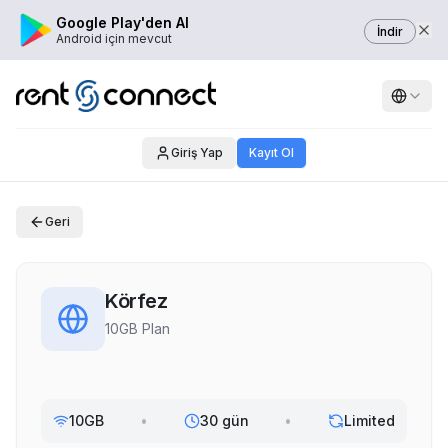
Google Play'den Al
İndir
Android için mevcut
Giriş Yap
Kayıt Ol
Geri
Körfez
10GB Plan
10GB
•
30 gün
•
Limited