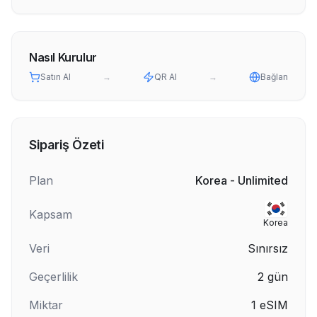
Nasıl Kurulur
Satın Al
→
QR Al
→
Bağlan
Sipariş Özeti
Plan
Korea - Unlimited
Kapsam
Korea
Veri
Sınırsız
Geçerlilik
2
gün
Miktar
1
eSIM