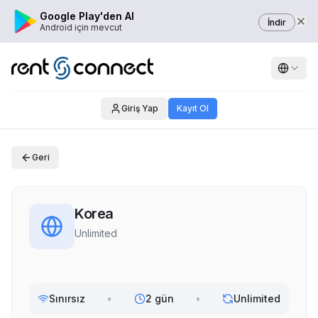
Google Play'den Al
İndir
Android için mevcut
Giriş Yap
Kayıt Ol
Geri
Korea
Unlimited
Sınırsız
•
2 gün
•
Unlimited