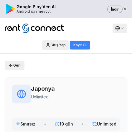
Google Play'den Al
İndir
Android için mevcut
Giriş Yap
Kayıt Ol
Geri
Japonya
Unlimited
Sınırsız
•
19 gün
•
Unlimited