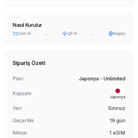
Nasıl Kurulur
Satın Al
→
QR Al
→
Bağlan
Sipariş Özeti
Plan
Japonya - Unlimited
Kapsam
Japonya
Veri
Sınırsız
Geçerlilik
19
gün
Miktar
1
eSIM