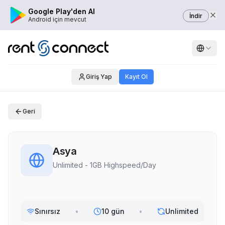
Google Play'den Al
İndir
Android için mevcut
Giriş Yap
Kayıt Ol
Geri
Asya
Unlimited - 1GB Highspeed/Day
Sınırsız
•
10 gün
•
Unlimited