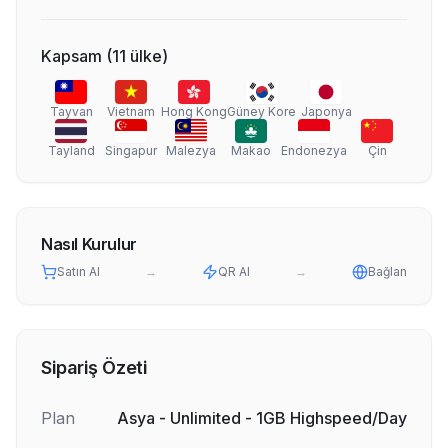
Kapsam
(
11
ülke
)
Tayvan
Vietnam
Hong Kong
Güney Kore
Japonya
Tayland
Singapur
Malezya
Makao
Endonezya
Çin
Nasıl Kurulur
Satın Al
→
QR Al
→
Bağlan
Sipariş Özeti
Plan
Asya - Unlimited - 1GB Highspeed/Day