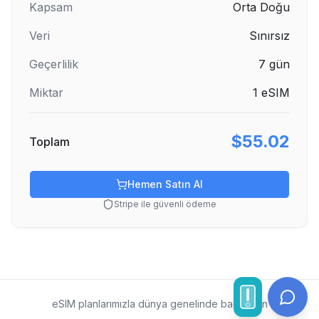
Kapsam
Orta Doğu
Veri
Sınırsız
Geçerlilik
7
gün
Miktar
1
eSIM
$55.02
Toplam
Hemen Satın Al
Stripe ile güvenli ödeme
eSIM planlarımızla dünya genelinde bağlı kalın