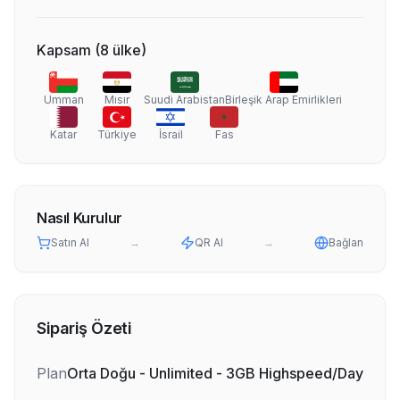
Kapsam
(
8
ülke
)
Umman
Mısır
Suudi Arabistan
Birleşik Arap Emirlikleri
Katar
Türkiye
İsrail
Fas
Nasıl Kurulur
Satın Al
→
QR Al
→
Bağlan
Sipariş Özeti
Plan
Orta Doğu - Unlimited - 3GB Highspeed/Day