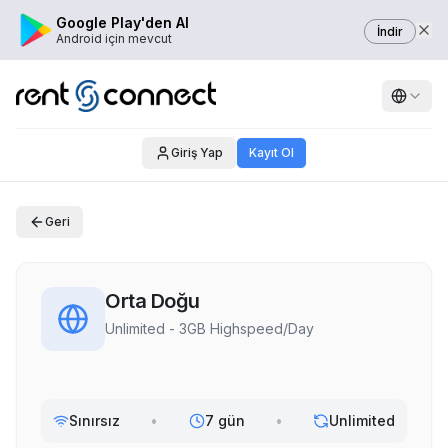
Google Play'den Al
İndir
Android için mevcut
Giriş Yap
Kayıt Ol
Geri
Orta Doğu
Unlimited - 3GB Highspeed/Day
Sınırsız
•
7 gün
•
Unlimited