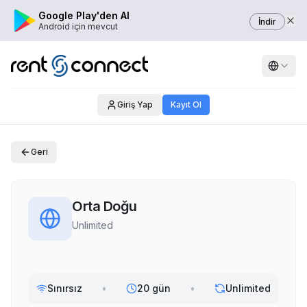
Google Play'den Al
İndir
Android için mevcut
Giriş Yap
Kayıt Ol
Geri
Orta Doğu
Unlimited
Sınırsız
•
20 gün
•
Unlimited