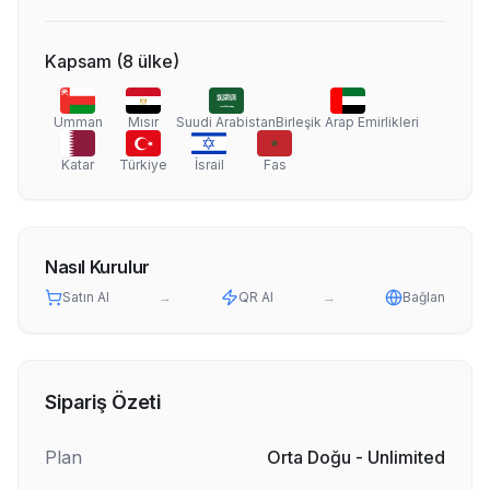
Kapsam
(
8
ülke
)
Umman
Mısır
Suudi Arabistan
Birleşik Arap Emirlikleri
Katar
Türkiye
İsrail
Fas
Nasıl Kurulur
Satın Al
→
QR Al
→
Bağlan
Sipariş Özeti
Plan
Orta Doğu - Unlimited