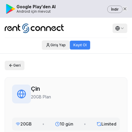
Google Play'den Al
İndir
Android için mevcut
Giriş Yap
Kayıt Ol
Geri
Çin
20GB Plan
20GB
•
10 gün
•
Limited