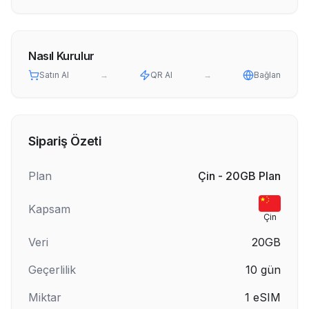
Nasıl Kurulur
Satın Al
→
QR Al
→
Bağlan
Sipariş Özeti
Plan
Çin - 20GB Plan
Kapsam
Çin
Veri
20GB
Geçerlilik
10
gün
Miktar
1
eSIM