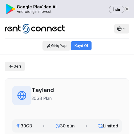
Google Play'den Al
İndir
Android için mevcut
Giriş Yap
Kayıt Ol
Geri
Tayland
30GB Plan
30GB
•
30 gün
•
Limited