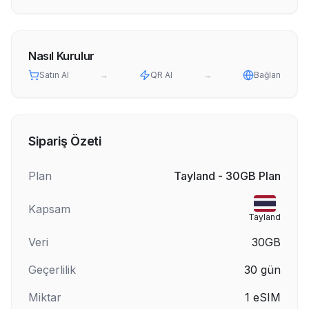
Nasıl Kurulur
Satın Al
→
QR Al
→
Bağlan
Sipariş Özeti
Plan
Tayland - 30GB Plan
Kapsam
Tayland
Veri
30GB
Geçerlilik
30
gün
Miktar
1
eSIM