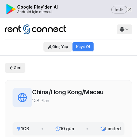
Google Play'den Al
İndir
Android için mevcut
Giriş Yap
Kayıt Ol
Geri
China/Hong Kong/Macau
1GB Plan
1GB
•
10 gün
•
Limited