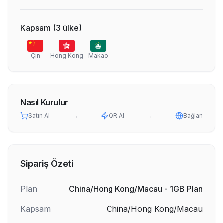
Kapsam
(
3
ülke
)
Çin
Hong Kong
Makao
Nasıl Kurulur
Satın Al
→
QR Al
→
Bağlan
Sipariş Özeti
Plan
China/Hong Kong/Macau - 1GB Plan
Kapsam
China/Hong Kong/Macau