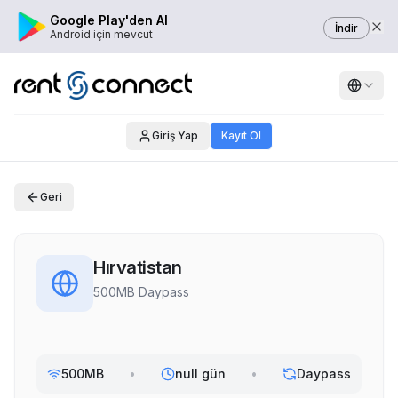
Google Play'den Al
İndir
Android için mevcut
Giriş Yap
Kayıt Ol
Geri
Hırvatistan
500MB Daypass
500MB
•
null gün
•
Daypass