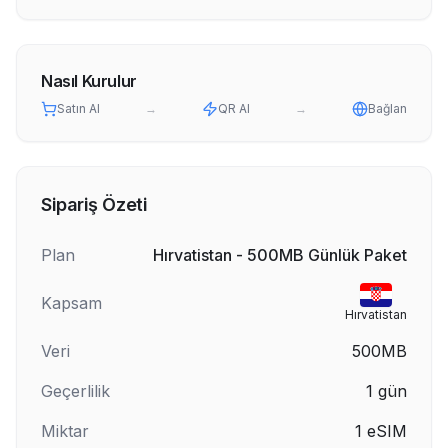
Nasıl Kurulur
Satın Al
→
QR Al
→
Bağlan
Sipariş Özeti
Plan
Hırvatistan - 500MB Günlük Paket
Kapsam
Hırvatistan
Veri
500MB
Geçerlilik
1
gün
Miktar
1
eSIM