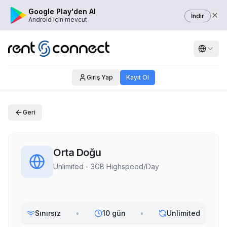
Google Play'den Al
İndir
Android için mevcut
Giriş Yap
Kayıt Ol
Geri
Orta Doğu
Unlimited - 3GB Highspeed/Day
Sınırsız
•
10 gün
•
Unlimited