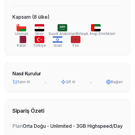
Kapsam
(
8
ülke
)
Umman
Mısır
Suudi Arabistan
Birleşik Arap Emirlikleri
Katar
Türkiye
İsrail
Fas
Nasıl Kurulur
Satın Al
→
QR Al
→
Bağlan
Sipariş Özeti
Plan
Orta Doğu - Unlimited - 3GB Highspeed/Day