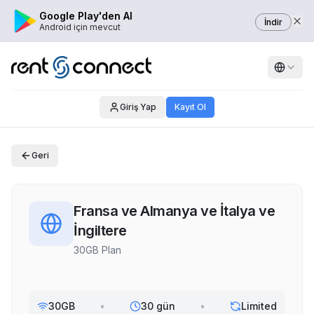
Google Play'den Al
İndir
Android için mevcut
Giriş Yap
Kayıt Ol
Geri
Fransa ve Almanya ve İtalya ve
İngiltere
30GB Plan
30GB
•
30 gün
•
Limited