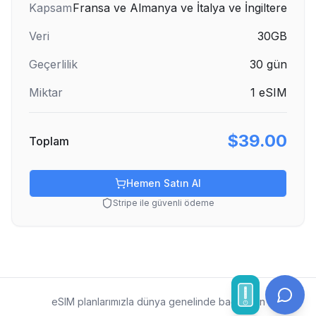
Kapsam
Fransa ve Almanya ve İtalya ve İngiltere
Veri
30GB
Geçerlilik
30
gün
Miktar
1
eSIM
$39.00
Toplam
Hemen Satın Al
Stripe ile güvenli ödeme
eSIM planlarımızla dünya genelinde bağlı kalın