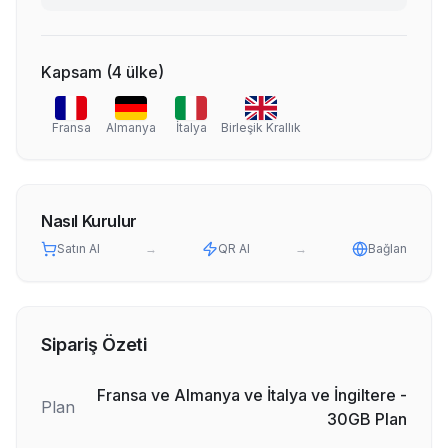
Kapsam
(
4
ülke
)
Fransa
Almanya
İtalya
Birleşik Krallık
Nasıl Kurulur
Satın Al
→
QR Al
→
Bağlan
Sipariş Özeti
Fransa ve Almanya ve İtalya ve İngiltere -
Plan
30GB Plan