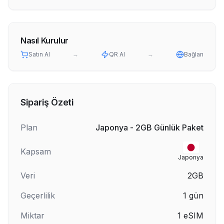
Nasıl Kurulur
Satın Al
→
QR Al
→
Bağlan
Sipariş Özeti
Plan
Japonya - 2GB Günlük Paket
Kapsam
Japonya
Veri
2GB
Geçerlilik
1
gün
Miktar
1
eSIM