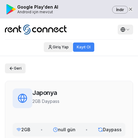
Google Play'den Al
İndir
Android için mevcut
Giriş Yap
Kayıt Ol
Geri
Japonya
2GB Daypass
2GB
•
null gün
•
Daypass