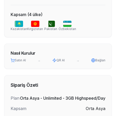
Kapsam
(
4
ülke
)
Kazakistan
Kırgızistan
Pakistan
Özbekistan
Nasıl Kurulur
Satın Al
→
QR Al
→
Bağlan
Sipariş Özeti
Plan
Orta Asya - Unlimited - 3GB Highspeed/Day
Kapsam
Orta Asya