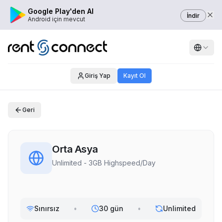
Google Play'den Al
İndir
Android için mevcut
Giriş Yap
Kayıt Ol
Geri
Orta Asya
Unlimited - 3GB Highspeed/Day
Sınırsız
•
30 gün
•
Unlimited