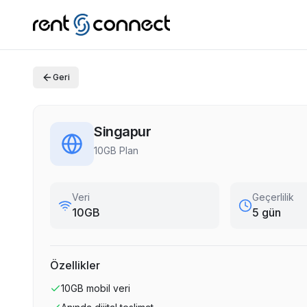
Geri
Singapur
10GB Plan
Veri
Geçerlilik
10GB
5 gün
Özellikler
10GB
mobil veri