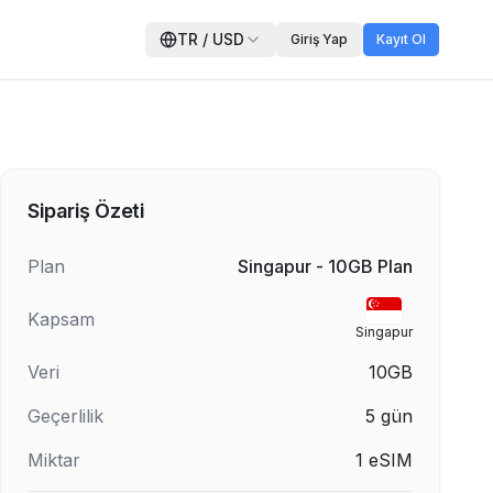
TR
/
USD
Giriş Yap
Kayıt Ol
Sipariş Özeti
Plan
Singapur - 10GB Plan
Kapsam
Singapur
Veri
10GB
Geçerlilik
5
gün
Miktar
1
eSIM