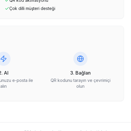
QR kod aktivasyonu
Çok dilli müşteri desteği
2. Al
3. Bağlan
nuzu e-posta ile
QR kodunu tarayın ve çevrimiçi
alın
olun