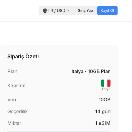
TR
/
USD
Giriş Yap
Kayıt Ol
Sipariş Özeti
Plan
İtalya - 10GB Plan
Kapsam
İtalya
Veri
10GB
Geçerlilik
14
gün
Miktar
1
eSIM