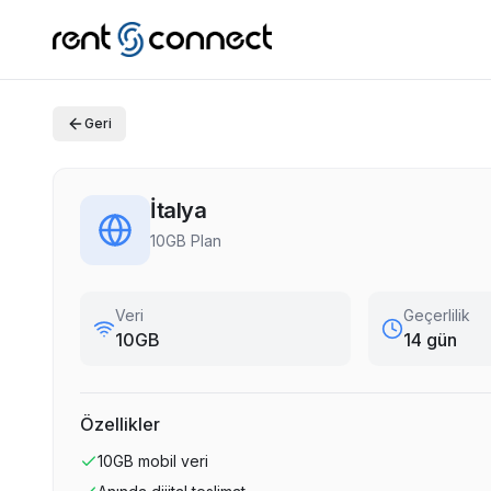
Geri
İtalya
10GB Plan
Veri
Geçerlilik
10GB
14 gün
Özellikler
10GB
mobil veri