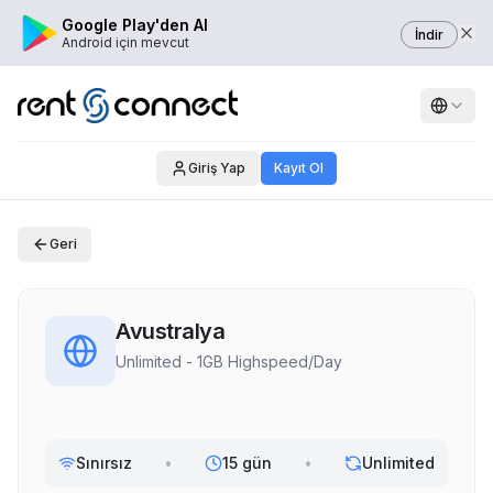
Google Play'den Al
İndir
Android için mevcut
Giriş Yap
Kayıt Ol
Geri
Avustralya
Unlimited - 1GB Highspeed/Day
Sınırsız
•
15 gün
•
Unlimited