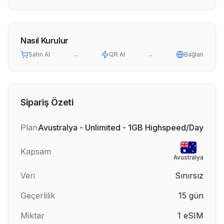
Nasıl Kurulur
Satın Al
→
QR Al
→
Bağlan
Sipariş Özeti
Plan
Avustralya - Unlimited - 1GB Highspeed/Day
Kapsam
Avustralya
Veri
Sınırsız
Geçerlilik
15
gün
Miktar
1
eSIM