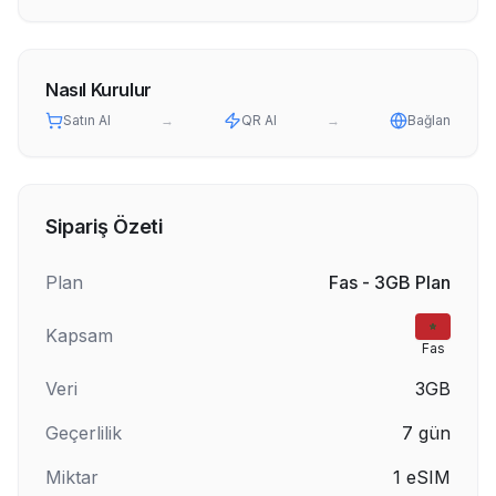
Nasıl Kurulur
Satın Al
→
QR Al
→
Bağlan
Sipariş Özeti
Plan
Fas - 3GB Plan
Kapsam
Fas
Veri
3GB
Geçerlilik
7
gün
Miktar
1
eSIM