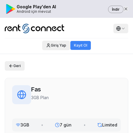
Google Play'den Al
İndir
Android için mevcut
Giriş Yap
Kayıt Ol
Geri
Fas
3GB Plan
3GB
•
7 gün
•
Limited