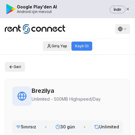
Google Play'den Al
İndir
Android için mevcut
Giriş Yap
Kayıt Ol
Geri
Brezilya
Unlimited - 500MB Highspeed/Day
Sınırsız
•
30 gün
•
Unlimited