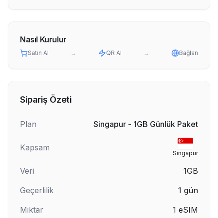
Nasıl Kurulur
Satın Al
→
QR Al
→
Bağlan
Sipariş Özeti
Plan
Singapur - 1GB Günlük Paket
Kapsam
Singapur
Veri
1GB
Geçerlilik
1
gün
Miktar
1
eSIM