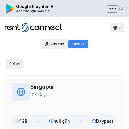
Google Play'den Al
İndir
Android için mevcut
Giriş Yap
Kayıt Ol
Geri
Singapur
1GB Daypass
1GB
•
null gün
•
Daypass