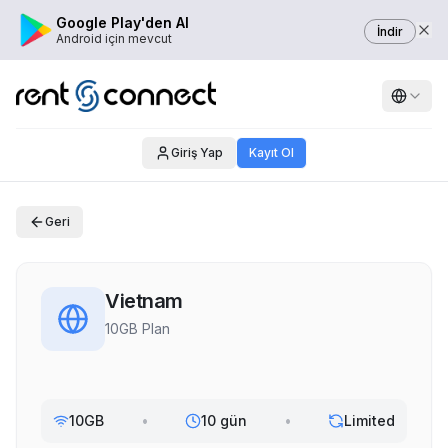
Google Play'den Al
İndir
Android için mevcut
Giriş Yap
Kayıt Ol
Geri
Vietnam
10GB Plan
10GB
•
10 gün
•
Limited