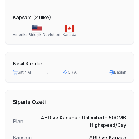
Kapsam
(
2
ülke
)
Amerika Birleşik Devletleri
Kanada
Nasıl Kurulur
Satın Al
→
QR Al
→
Bağlan
Sipariş Özeti
ABD ve Kanada - Unlimited - 500MB
Plan
Highspeed/Day
Kapsam
ABD ve Kanada