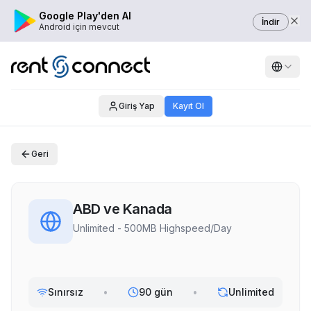
Google Play'den Al
İndir
Android için mevcut
Giriş Yap
Kayıt Ol
Geri
ABD ve Kanada
Unlimited - 500MB Highspeed/Day
Sınırsız
•
90 gün
•
Unlimited