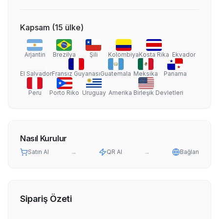
Kapsam
(
15
ülke
)
Arjantin
Brezilya
Şili
Kolombiya
Kosta Rika
Ekvador
El Salvador
Fransız Guyanası
Guatemala
Meksika
Panama
Peru
Porto Riko
Uruguay
Amerika Birleşik Devletleri
Nasıl Kurulur
Satın Al
→
QR Al
→
Bağlan
Sipariş Özeti