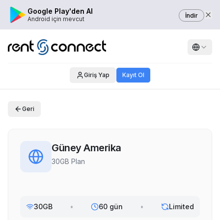
Google Play'den Al
İndir
Android için mevcut
Giriş Yap
Kayıt Ol
Geri
Güney Amerika
30GB Plan
30GB
•
60 gün
•
Limited