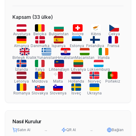
Kapsam
(
33
ülke
)
Avusturya
Belçika
Bulgaristan
İsviçre
Kıbrıs
Çekya
Almanya
Danimarka
İspanya
Estonya
Finlandiya
Fransa
Birleşik Krallık
Yunanistan
Hırvatistan
Macaristan
İrlanda
İzlanda
İtalya
Lihtenştayn
Litvanya
Lüksemburg
Letonya
Moldova
Malta
Hollanda
Norveç
Portekiz
Romanya
Slovakya
Slovenya
İsveç
Ukrayna
Nasıl Kurulur
Satın Al
→
QR Al
→
Bağlan