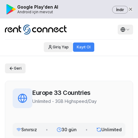
Google Play'den Al
İndir
Android için mevcut
Giriş Yap
Kayıt Ol
Geri
Europe 33 Countries
Unlimited - 3GB Highspeed/Day
Sınırsız
•
30 gün
•
Unlimited