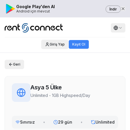
Google Play'den Al
İndir
Android için mevcut
Giriş Yap
Kayıt Ol
Geri
Asya 5 Ülke
Unlimited - 1GB Highspeed/Day
Sınırsız
•
29 gün
•
Unlimited