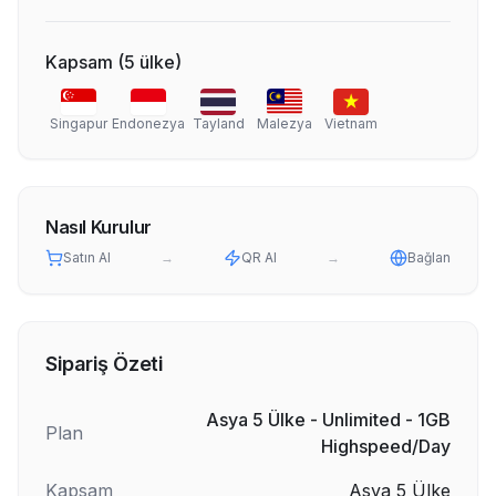
Kapsam
(
5
ülke
)
Singapur
Endonezya
Tayland
Malezya
Vietnam
Nasıl Kurulur
Satın Al
→
QR Al
→
Bağlan
Sipariş Özeti
Asya 5 Ülke - Unlimited - 1GB
Plan
Highspeed/Day
Kapsam
Asya 5 Ülke