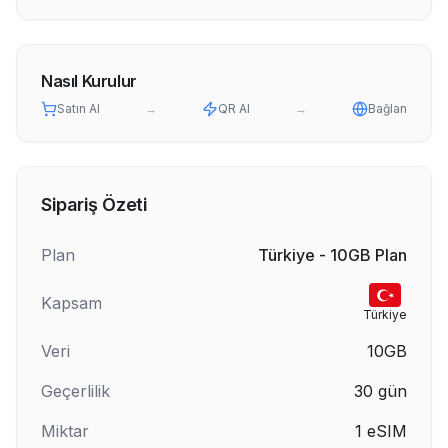
Nasıl Kurulur
Satın Al
→
QR Al
→
Bağlan
Sipariş Özeti
Plan
Türkiye - 10GB Plan
Kapsam
Türkiye
Veri
10GB
Geçerlilik
30
gün
Miktar
1
eSIM