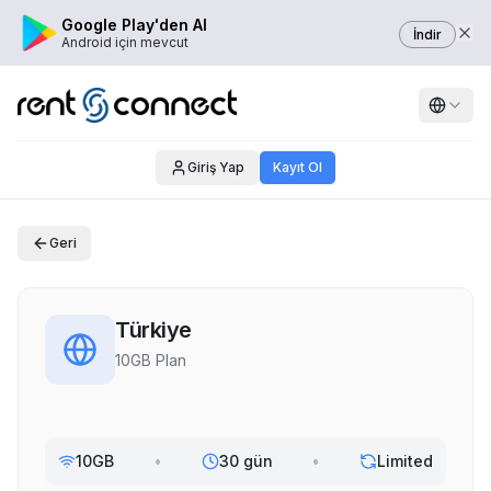
Google Play'den Al
İndir
Android için mevcut
Giriş Yap
Kayıt Ol
Geri
Türkiye
10GB Plan
10GB
•
30 gün
•
Limited