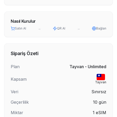
Nasıl Kurulur
Satın Al
→
QR Al
→
Bağlan
Sipariş Özeti
Plan
Tayvan - Unlimited
Kapsam
Tayvan
Veri
Sınırsız
Geçerlilik
10
gün
Miktar
1
eSIM