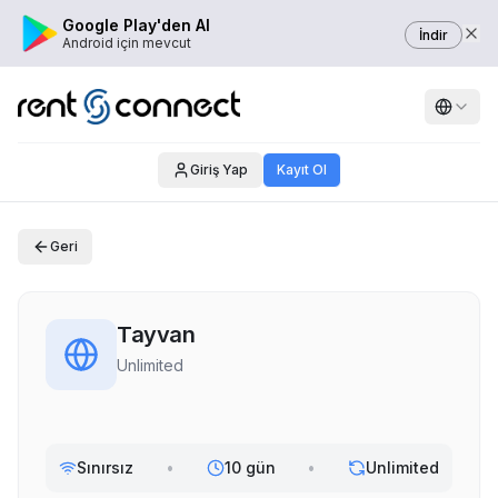
Google Play'den Al
İndir
Android için mevcut
Giriş Yap
Kayıt Ol
Geri
Tayvan
Unlimited
Sınırsız
•
10 gün
•
Unlimited