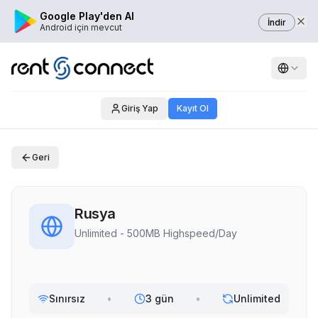
Google Play'den Al
İndir
Android için mevcut
Giriş Yap
Kayıt Ol
Geri
Rusya
Unlimited - 500MB Highspeed/Day
Sınırsız
•
3 gün
•
Unlimited