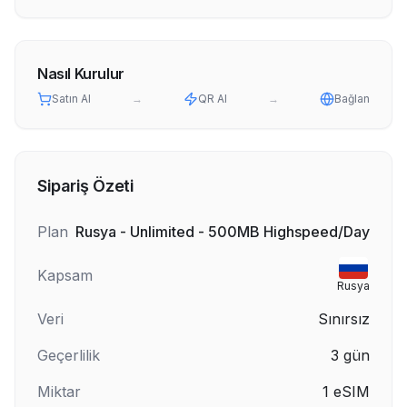
Nasıl Kurulur
Satın Al
→
QR Al
→
Bağlan
Sipariş Özeti
Plan
Rusya - Unlimited - 500MB Highspeed/Day
Kapsam
Rusya
Veri
Sınırsız
Geçerlilik
3
gün
Miktar
1
eSIM