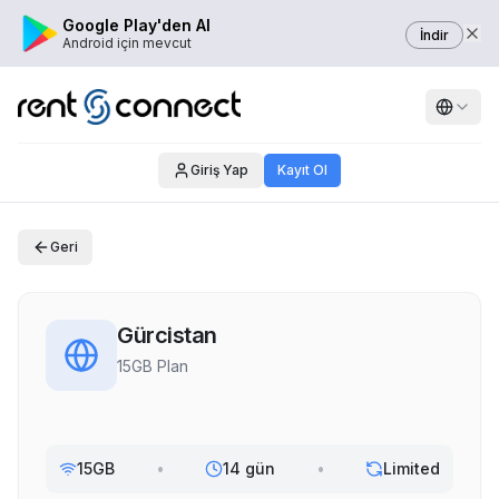
Google Play'den Al
İndir
Android için mevcut
Giriş Yap
Kayıt Ol
Geri
Gürcistan
15GB Plan
15GB
•
14 gün
•
Limited