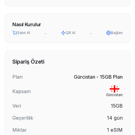
Nasıl Kurulur
Satın Al
→
QR Al
→
Bağlan
Sipariş Özeti
Plan
Gürcistan - 15GB Plan
Kapsam
Gürcistan
Veri
15GB
Geçerlilik
14
gün
Miktar
1
eSIM