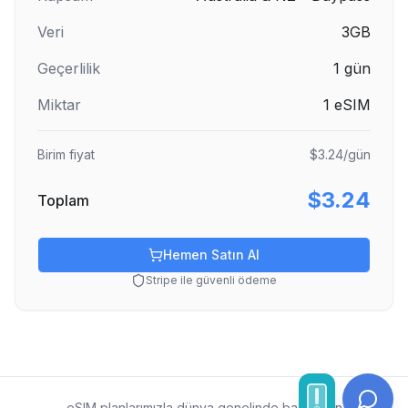
Veri
3GB
Geçerlilik
1
gün
Miktar
1
eSIM
Birim fiyat
$3.24
/gün
$3.24
Toplam
Hemen Satın Al
Stripe ile güvenli ödeme
eSIM planlarımızla dünya genelinde bağlı kalın