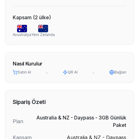
Kapsam
(
2
ülke
)
Avustralya
Yeni Zelanda
Nasıl Kurulur
Satın Al
→
QR Al
→
Bağlan
Sipariş Özeti
Australia & NZ - Daypass - 3GB Günlük
Plan
Paket
Kapsam
Australia & NZ - Daypass