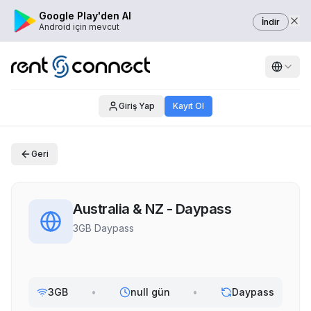
Google Play'den Al
İndir
Android için mevcut
Giriş Yap
Kayıt Ol
Geri
Australia & NZ - Daypass
3GB Daypass
3GB
•
null gün
•
Daypass