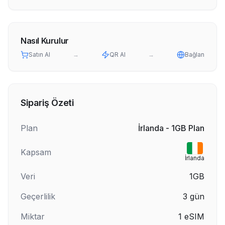
Nasıl Kurulur
Satın Al
→
QR Al
→
Bağlan
Sipariş Özeti
Plan
İrlanda - 1GB Plan
Kapsam
İrlanda
Veri
1GB
Geçerlilik
3
gün
Miktar
1
eSIM