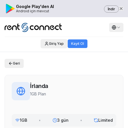
Google Play'den Al
İndir
Android için mevcut
Giriş Yap
Kayıt Ol
Geri
İrlanda
1GB Plan
1GB
•
3 gün
•
Limited