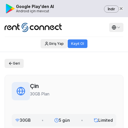
Google Play'den Al
İndir
Android için mevcut
Giriş Yap
Kayıt Ol
Geri
Çin
30GB Plan
30GB
•
5 gün
•
Limited