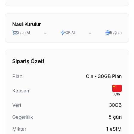
Nasıl Kurulur
Satın Al
→
QR Al
→
Bağlan
Sipariş Özeti
Plan
Çin - 30GB Plan
Kapsam
Çin
Veri
30GB
Geçerlilik
5
gün
Miktar
1
eSIM